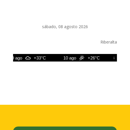
sábado, 08 agosto 2026
Riberalta
9 ago
+33°C
10 ago
+26°C
11 ago