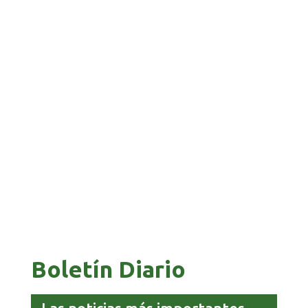
GALVÁN ACUSA AL GOBIERNO DE REFUGIARSE
EN EL CASO EVO
GOBIERNO ELIMINA CULTURAS DE TODA LA
ESTRUCTURA ESTATAL
Boletín Diario