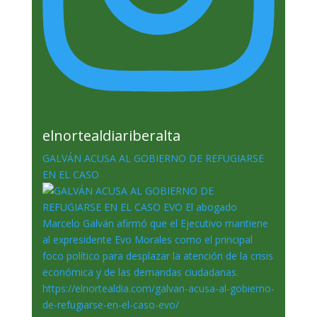
elnortealdiariberalta
GALVÁN ACUSA AL GOBIERNO DE REFUGIARSE
EN EL CASO