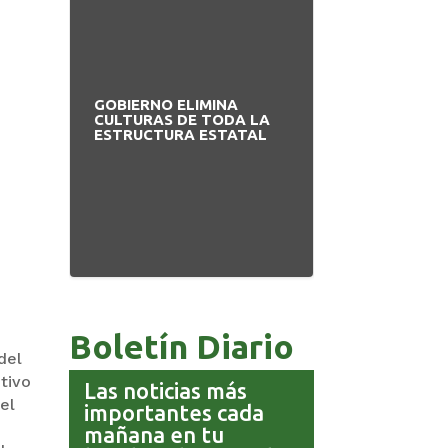
GOBIERNO ELIMINA
PAZ INICIA
CULTURAS DE TODA LA
REESTRUCTUR
ESTRUCTURA ESTATAL
NUEVO EQUIP
MINISTERIAL
Boletín Diario
del
otivo
Las noticias más
el
importantes cada
mañana en tu