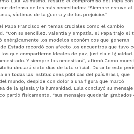
firmó Lula. Asimismo, resaltó el compromiso del Papa con
irme defensa de los más necesitados: “Siempre estuvo al
nos, víctimas de la guerra y de los prejuicios”
el Papa Francisco en temas cruciales como el cambio
d. “Con su sencillez, valentía y empatía, el Papa trajo el
ticó enérgicamente los modelos económicos que generan
fe de Estado recordó con afecto los encuentros que tuvo c
 los que compartieron ideales de paz, justicia e igualdad.
necesitado. Y siempre los necesitará”, afirmó.Como mues
leño declaró siete días de luto oficial. Durante este per
 en todas las instituciones públicas del país.Brasil, que
 del mundo, despide con dolor a una figura que marcó
a de la Iglesia y la humanidad. Lula concluyó su mensaje
co partió físicamente, “sus mensajes quedarán grabados