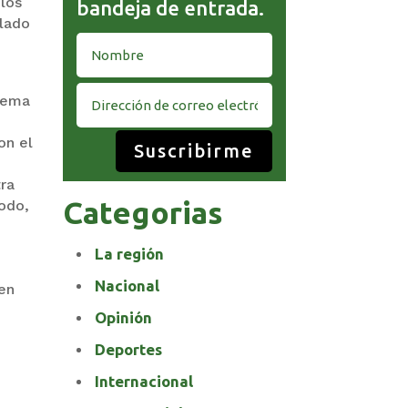
 los
bandeja de entrada.
 lado
 tema
on el
Suscribirme
tra
Categorias
íodo,
La región
Nacional
 en
Opinión
Deportes
Internacional