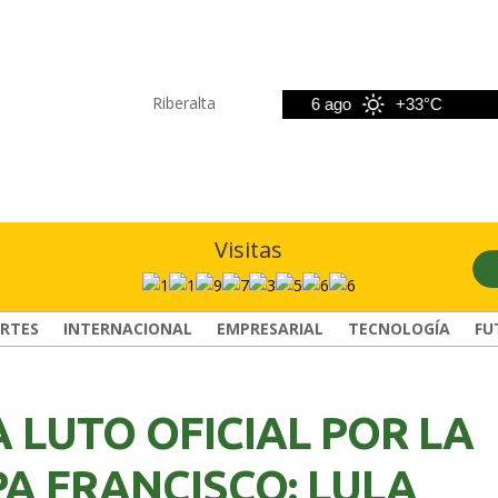
Riberalta
5 ago
+32°C
6 ago
+33°C
7
Visitas
RTES
INTERNACIONAL
EMPRESARIAL
TECNOLOGÍA
FU
 LUTO OFICIAL POR LA
A FRANCISCO: LULA