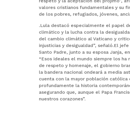
respeto y la aceptación del prójimo”, a
valores cristianos fundamentales y su f
de los pobres, refugiados, jóvenes, ancia
.Lula destacó especialmente el papel d
climático y la lucha contra la desigualda
del cambio climático al Vaticano y cri
injusticias y desigualdad”, señaló.El je
Santo Padre, junto a su esposa Janja, en
“Esos ideales el mundo siempre los ha 
de respeto y homenaje, el gobierno brasi
la bandera nacional ondeará a media asta
cuenta con la mayor población católica
profundamente la historia contemporáne
asegurando que, aunque el Papa Francis
nuestros corazones”.