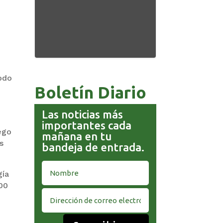
todo
Boletín Diario
Las noticias más
importantes cada
ego
mañana en tu
s
bandeja de entrada.
gía
00