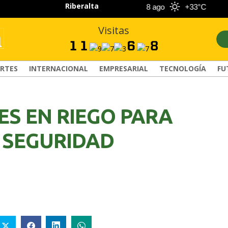
Riberalta
7 ago
+33°C
8 ago
+33°C
Visitas
RTES
INTERNACIONAL
EMPRESARIAL
TECNOLOGÍA
FU
NES EN RIEGO PARA
 SEGURIDAD
COMANDANTE RESTA
GOBIERNO ELIMINA
PRIORIDAD A LA
CULTURAS DE TODA L
CAPTURA DE EVO
ESTRUCTURA ESTATA
MORALES