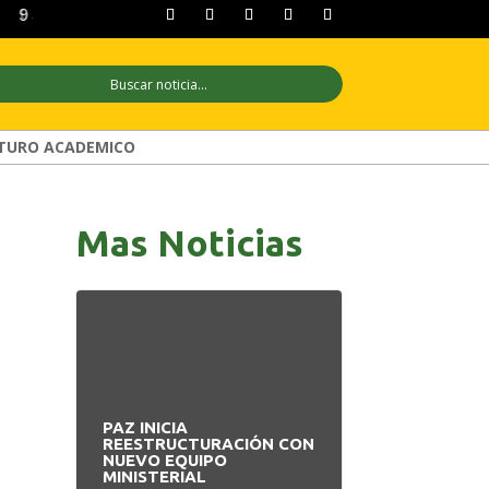
9 ago
+34°C
10 ago
+30°C
11 ago
TURO ACADEMICO
Mas Noticias
PAZ INICIA
PRODEM IN
A
REESTRUCTURACIÓN CON
MODERNO ED
L
NUEVO EQUIPO
APUESTA P
MINISTERIAL
BOLIVIANO