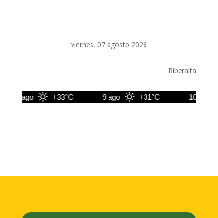
viernes, 07 agosto 2026
Riberalta
8 ago
+33°C
9 ago
+31°C
10 ago