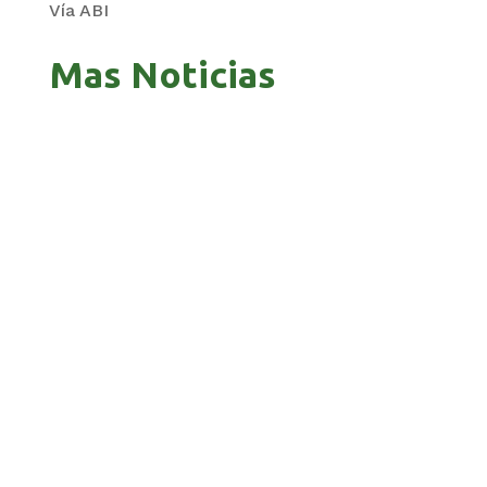
Vía ABI
Mas Noticias
GOBIERNO ELIMINA CULTURAS DE TODA LA
ESTRUCTURA ESTATAL
PAZ INICIA REESTRUCTURACIÓN CON NUEVO
EQUIPO MINISTERIAL