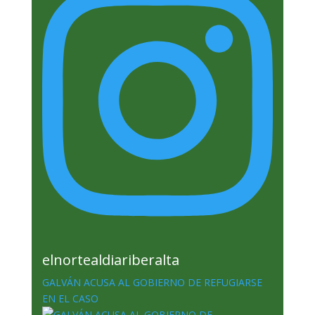
elnortealdiariberalta
GALVÁN ACUSA AL GOBIERNO DE REFUGIARSE
EN EL CASO