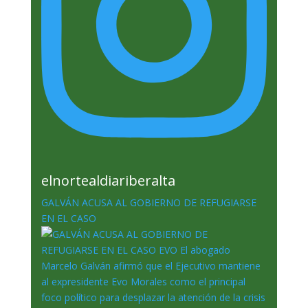
elnortealdiariberalta
GALVÁN ACUSA AL GOBIERNO DE REFUGIARSE
EN EL CASO