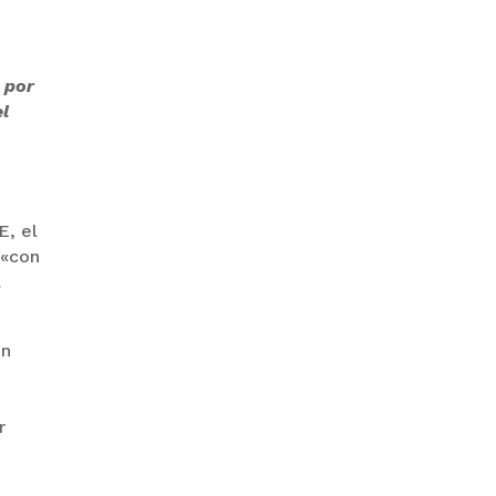
GOBIERNO ELIMINA CULTURAS
 por
DE TODA LA ESTRUCTURA
ESTATAL
el
E, el
 «con
l
PAZ INICIA
REESTRUCTURACIÓN CON
NUEVO EQUIPO MINISTERIAL
en
r