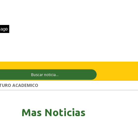
+33°C
10 ago
+28°C
11 ago
+29°C
TURO ACADEMICO
Mas Noticias