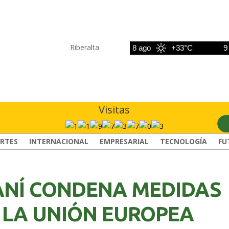
Riberalta
7 ago
+33°C
8 ago
+33°C
9 ago
Visitas
RTES
INTERNACIONAL
EMPRESARIAL
TECNOLOGÍA
FU
RANÍ CONDENA MEDIDAS
 LA UNIÓN EUROPEA