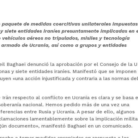
e paquete de medidas coercitivas unilaterales impuestas
 y siete entidades iraníes presuntamente implicadas en 
e vehículos aéreos no tripulados, misiles y tecnología
o armado de Ucrania, así como a grupos y entidades
aeil Baghaei denunció la aprobación por el Consejo de la U
onas y siete entidades iraníes. Manifestó que se imponen
uyen «una acción injustificada y contraria a las normas de
 Irán respecto al conflicto en Ucrania es clara y se basa 
 y soberanía nacional. Hemos pedido más de una vez una
iferencias entre Rusia y Ucrania. A pesar de ello, algunos
clamaciones lamentablemente sobre la implicación milita
ningún documento», manifestó Baghaei en un comunicado.
derecho a tomar medidas apropiadas en respuesta a las