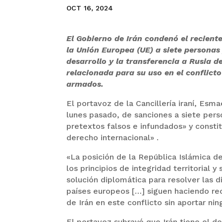
OCT 16, 2024
El Gobierno de Irán condenó el recient
la Unión Europea (UE) a siete personas
desarrollo y la transferencia a Rusia d
relacionada para su uso en el conflict
armados.
El portavoz de la Cancillería iraní, Esm
lunes pasado, de sanciones a siete pers
pretextos falsos e infundados» y constit
derecho internacional» .
«La posición de la República Islámica de
los principios de integridad territorial
solución diplomática para resolver las d
países europeos […] siguen haciendo re
de Irán en este conflicto sin aportar 
El portavoz subrayó que Irán tiene el 