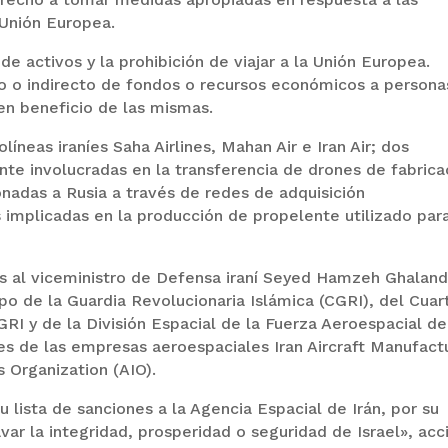
a Unión Europea.
de activos y la prohibición de viajar a la Unión Europea.
to o indirecto de fondos o recursos económicos a persona
 o en beneficio de las mismas.
líneas iraníes Saha Airlines, Mahan Air e Iran Air; dos
te involucradas en la transferencia de drones de fabrica
onadas a Rusia a través de redes de adquisición
 implicadas en la producción de propelente utilizado par
s al viceministro de Defensa iraní Seyed Hamzeh Ghaland
po de la Guardia Revolucionaria Islámica (CGRI), del Cuar
RI y de la División Espacial de la Fuerza Aeroespacial de
es de las empresas aeroespaciales Iran Aircraft Manufact
 Organization (AIO).
u lista de sanciones a la Agencia Espacial de Irán, por su
avar la integridad, prosperidad o seguridad de Israel», acc