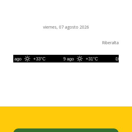
viernes, 07 agosto 2026
Riberalta
8 ago
+33°C
9 ago
+31°C
10 ago