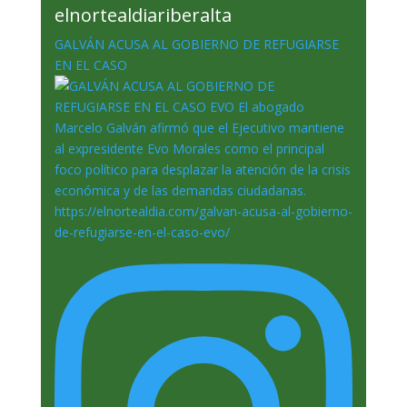
elnortealdiariberalta
GALVÁN ACUSA AL GOBIERNO DE REFUGIARSE
EN EL CASO