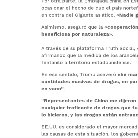
Por otra parte, la Embajada china en Es
ocasionar el hecho de que el país norte
en contra del Gigante asiático.
«Nadie g
Asimismo, aseguró que la
«cooperación
beneficiosa por naturaleza»
.
A través de su plataforma Truth Social, 
afirmando que la medida de los arancele
fentanilo a territorio estadounidense.
En ese sentido, Trump aseveró
«he man
cantidades masivas de drogas, en part
en vano”
.
“Representantes de China me dijeron 
cualquier traficante de drogas que fu
lo hicieron, y las drogas están entran
EE.UU. es considerado el mayor mercado
las causas de esta situación, los gobern