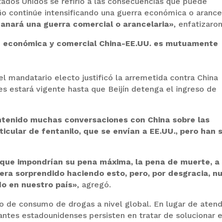
tados Unidos se refirió a las consecuencias que puede
ño continúe intensificando una guerra económica o arance
anará una guerra comercial o arancelaria»
, enfatizaron
 económica y comercial China-EE.UU. es mutuamente
el mandatario electo justificó la arremetida contra China
s estará vigente hasta que Beijín detenga el ingreso de
tenido muchas conversaciones con China sobre las
icular de fentanilo, que se envían a EE.UU., pero han 
que impondrían su pena máxima, la pena de muerte, a
era sorprendido haciendo esto, pero, por desgracia, n
do en nuestro país»
, agregó.
 de consumo de drogas a nivel global. En lugar de aten
antes estadounidenses persisten en tratar de solucionar e