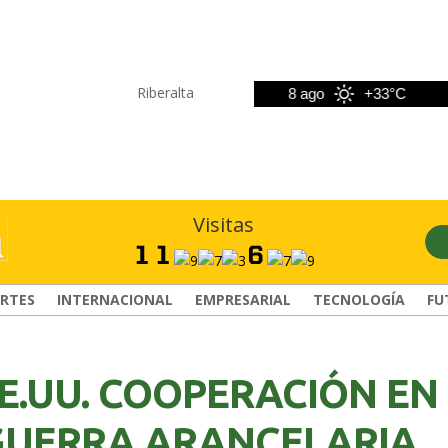
Riberalta
7 ago
+33°C
8 ago
+33°C
Visitas
RTES
INTERNACIONAL
EMPRESARIAL
TECNOLOGÍA
FU
EE.UU. COOPERACIÓN EN
GUERRA ARANCELARIA