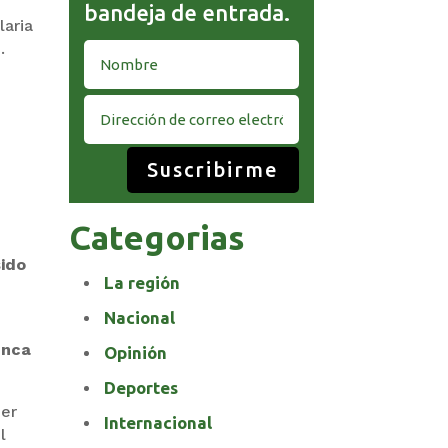
bandeja de entrada.
laria
.
Suscribirme
Categorias
sido
La región
Nacional
unca
Opinión
Deportes
der
Internacional
l