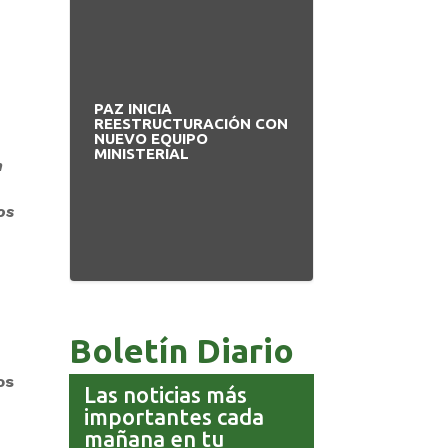
PAZ INICIA
PRODEM IN
A
REESTRUCTURACIÓN CON
MODERNO ED
L
NUEVO EQUIPO
APUESTA P
MINISTERIAL
BOLIVIANO
n
os
Boletín Diario
os
Las noticias más
importantes cada
mañana en tu