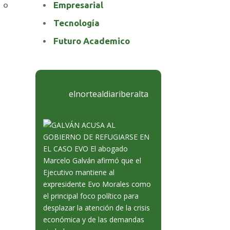
Empresarial
n o
Tecnología
Futuro Academico
elnortealdiariberalta