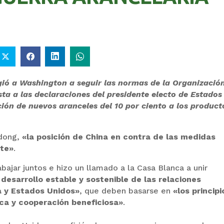
COMANDANTE RESTA
GOBIERNO ELIMINA
PRIORIDAD A LA
CULTURAS DE TODA L
CAPTURA DE EVO
ESTRUCTURA ESTATA
MORALES
gió a Washington a seguir las normas de la Organizació
a a las declaraciones del presidente electo de Estados
ión de nuevos aranceles del 10 por ciento a los product
adong,
«la posición de China en contra de las medidas
nte»
.
ajar juntos e hizo un llamado a la Casa Blanca a unir
desarrollo estable y sostenible de las relaciones
a y Estados Unidos»
, que deben basarse en
«los principi
ica y cooperación beneficiosa»
.