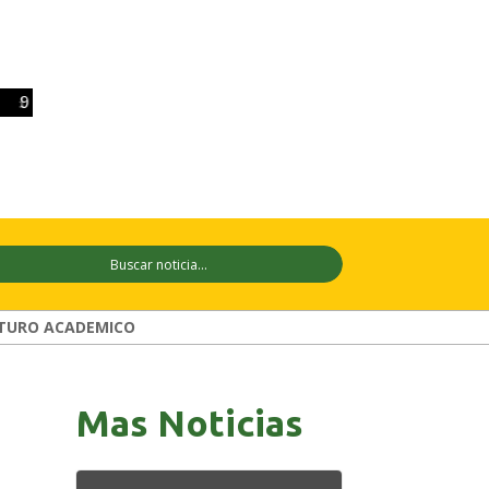
9 ago
+34°C
10 ago
+30°C
11 ago
TURO ACADEMICO
Mas Noticias