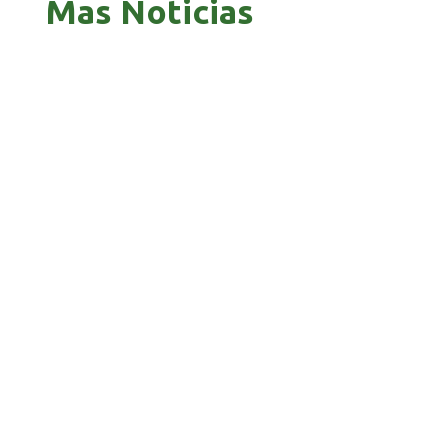
Mas Noticias
GOBIERNO ELIMINA CULTURAS DE TODA LA
ESTRUCTURA ESTATAL
PAZ INICIA REESTRUCTURACIÓN CON NUEVO
EQUIPO MINISTERIAL