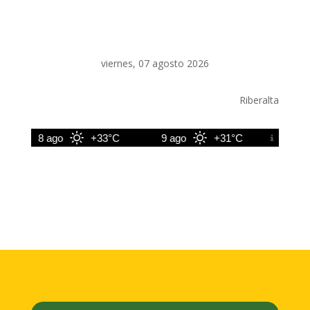
viernes, 07 agosto 2026
Riberalta
8 ago
+33°C
9 ago
+31°C
10 ago