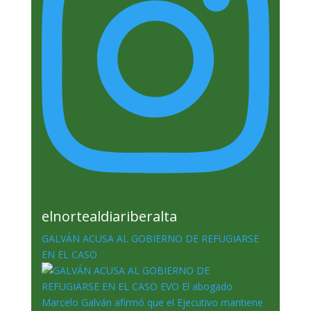
elnortealdiariberalta
GALVÁN ACUSA AL GOBIERNO DE REFUGIARSE
EN EL CASO