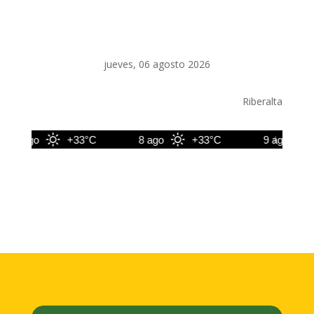
jueves, 06 agosto 2026
Riberalta
7 ago
+33°C
8 ago
+33°C
9 ago
+3