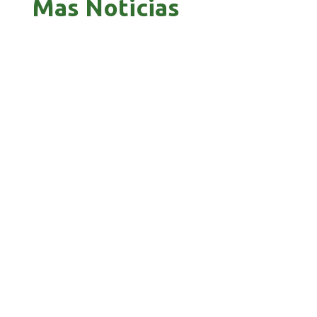
Mas Noticias
GOBIERNO ELIMINA CULTURAS DE TODA LA
ESTRUCTURA ESTATAL
PAZ INICIA REESTRUCTURACIÓN CON NUEVO
EQUIPO MINISTERIAL