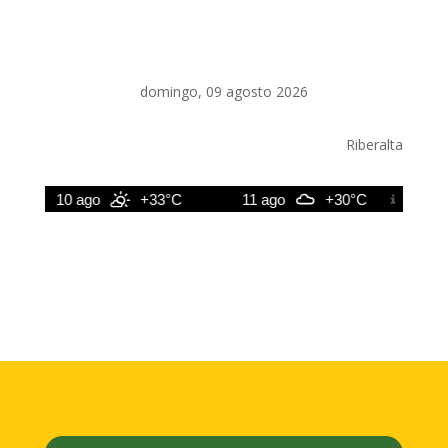
domingo, 09 agosto 2026
Riberalta
10 ago
+33°C
11 ago
+30°C
12 a