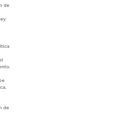
ón de
Ley
PRODEM INAUGURÓ UN
MODERNO EDIFICIO Y APUESTA
POR EL NORTE BOLIVIANO
ítica
el
ento.
ebe
ca.
n de
BANCO UNIÓN IMPULSA
EDUCACIÓN FINANCIERA PARA
EMPRENDEDORES Y
ESTUDIANTES