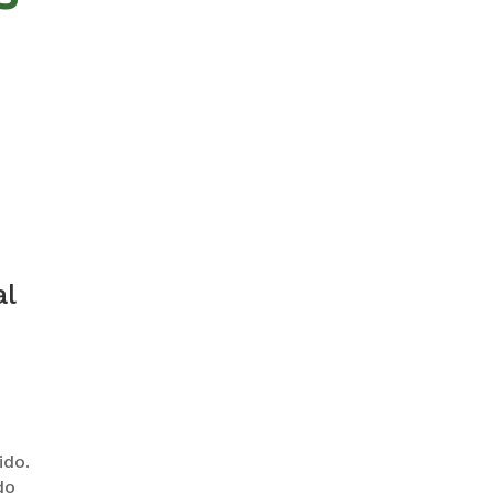
GOBIERNO ELIMINA CULTURAS
DE TODA LA ESTRUCTURA
ESTATAL
al
PAZ INICIA
REESTRUCTURACIÓN CON
NUEVO EQUIPO MINISTERIAL
ido.
do