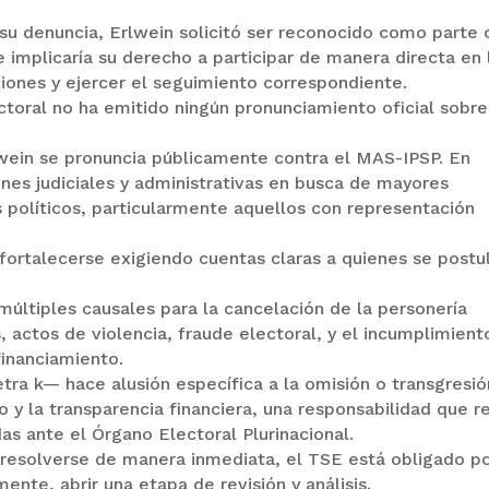
su denuncia, Erlwein solicitó ser reconocido como parte 
e implicaría su derecho a participar de manera directa en 
ciones y ejercer el seguimiento correspondiente.
ctoral no ha emitido ningún pronunciamiento oficial sobre
lwein se pronuncia públicamente contra el MAS-IPSP. En
nes judiciales y administrativas en busca de mayores
s políticos, particularmente aquellos con representación
fortalecerse exigiendo cuentas claras a quienes se postu
múltiples causales para la cancelación de la personería
as, actos de violencia, fraude electoral, y el incumplimien
financiamiento.
etra k— hace alusión específica a la omisión o transgresi
o y la transparencia financiera, una responsabilidad que r
as ante el Órgano Electoral Plurinacional.
 resolverse de manera inmediata, el TSE está obligado p
mente, abrir una etapa de revisión y análisis.