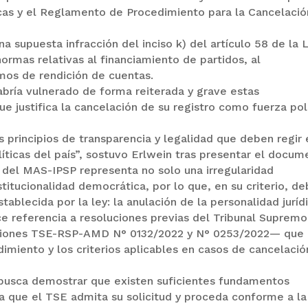
icas y el Reglamento de Procedimiento para la Cancelaci
a supuesta infracción del inciso k) del artículo 58 de la 
ormas relativas al financiamiento de partidos, al
mos de rendición de cuentas.
bría vulnerado de forma reiterada y grave estas
ue justifica la cancelación de su registro como fuerza pol
s principios de transparencia y legalidad que deben regir 
íticas del país”, sostuvo Erlwein tras presentar el docum
s del MAS-IPSP representa no solo una irregularidad
stitucionalidad democrática, por lo que, en su criterio, d
blecida por la ley: la anulación de la personalidad jurídi
e referencia a resoluciones previas del Tribunal Supremo
uciones TSE-RSP-AMD N° 0132/2022 y N° 0253/2022— que
miento y los criterios aplicables en casos de cancelació
busca demostrar que existen suficientes fundamentos
a que el TSE admita su solicitud y proceda conforme a la