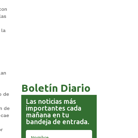
con
las
 la
COMANDANTE RESTA
PRIORIDAD A LA CAPTURA DE
EVO MORALES
lan
Boletín Diario
to de
Las noticias más
importantes cada
ón de
mañana en tu
ecae
bandeja de entrada.
or