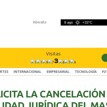
Riberalta
7 ago
+33°C
8 ago
+33°C
9 a
Visitas
RTES
INTERNACIONAL
EMPRESARIAL
TECNOLOGÍA
FU
ICITA LA CANCELACIÓN
IDAD JURÍDICA DEL MA