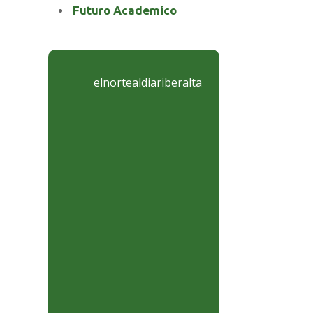
Futuro Academico
elnortealdiariberalta