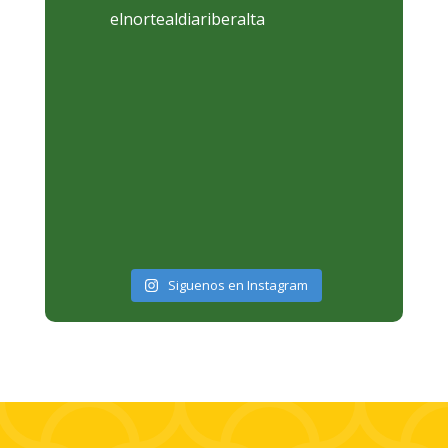
elnortealdiariberalta
Siguenos en Instagram