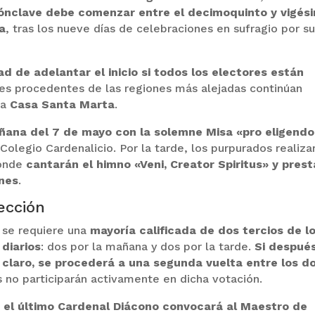
Cónclave debe comenzar entre el decimoquinto y vigés
a
, tras los nueve días de celebraciones en sufragio por s
ad de adelantar el inicio si todos los electores están
ales procedentes de las regiones más alejadas continúan
la
Casa Santa Marta
.
ñana del 7 de mayo con la solemne Misa «pro eligendo
Colegio Cardenalicio. Por la tarde, los purpurados realiza
donde
cantarán el himno «Veni, Creator Spiritus» y pres
ones
.
ección
 se requiere una
mayoría calificada de dos tercios de l
 diarios
: dos por la mañana y dos por la tarde.
Si despué
 claro, se procederá a una segunda vuelta entre los d
s no participarán activamente en dicha votación.
,
el último Cardenal Diácono convocará al Maestro de