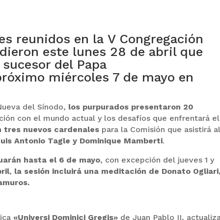
es reunidos en la V Congregación
dieron este lunes 28 de abril que
l sucesor del Papa
próximo miércoles 7 de mayo en
 Nueva del Sínodo,
los purpurados presentaron 20
ación con el mundo actual y los desafíos que enfrentará el
n tres nuevos cardenales
para la Comisión que asistirá a
Luis Antonio Tagle y Dominique Mamberti
.
uarán hasta el 6 de mayo
, con excepción del jueves 1 y
ril
,
la sesión incluirá una meditación de Donato Ogliari
ramuros.
ica
«Universi Dominici Gregis»
de Juan Pablo II, actualiz