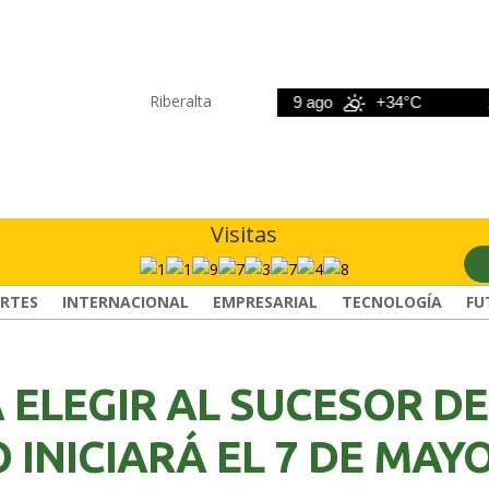
Riberalta
8 ago
+33°C
9 ago
+34°C
10 a
Visitas
RTES
INTERNACIONAL
EMPRESARIAL
TECNOLOGÍA
FU
ELEGIR AL SUCESOR DE
 INICIARÁ EL 7 DE MAY