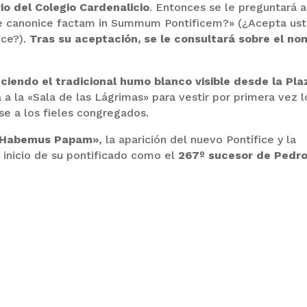
io del Colegio Cardenalicio
. Entonces se le preguntará a
te canonice factam in Summum Pontificem?» (¿Acepta us
ice?).
Tras su aceptación, se le consultará sobre el no
iendo el tradicional humo blanco visible desde la Pla
á a la «Sala de las Lágrimas» para vestir por primera vez l
e a los fieles congregados.
Habemus Papam»
, la aparición del nuevo Pontífice y la
 inicio de su pontificado como el
267º sucesor de Pedr