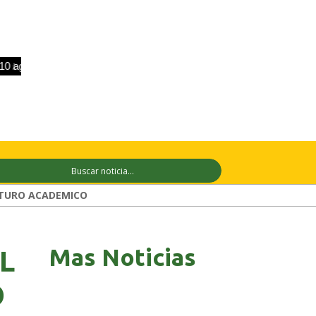
go
+33°C
11 ago
+29°C
12 ago
+2
TURO ACADEMICO
Mas Noticias
L
O