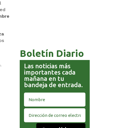
l
ted
mbre
GOBIERNO ELIMINA CULTURAS
DE TODA LA ESTRUCTURA
ESTATAL
za
os
Boletín Diario
o
.
Las noticias más
importantes cada
mañana en tu
bandeja de entrada.