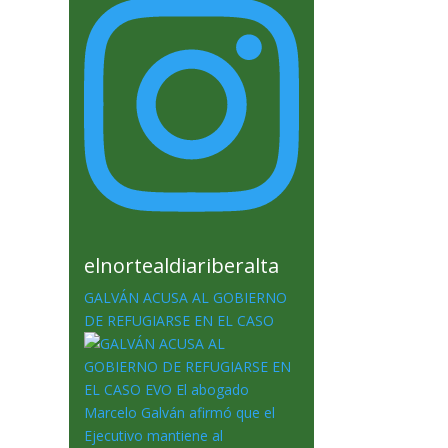
elnortealdiariberalta
GALVÁN ACUSA AL GOBIERNO
DE REFUGIARSE EN EL CASO