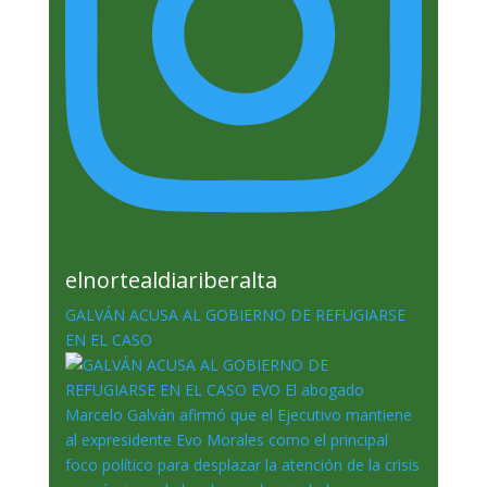
elnortealdiariberalta
GALVÁN ACUSA AL GOBIERNO DE REFUGIARSE
EN EL CASO