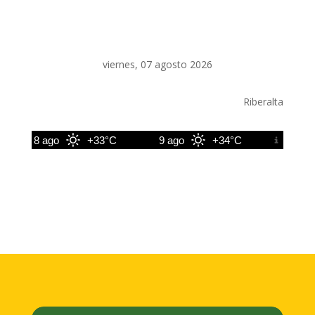
viernes, 07 agosto 2026
Riberalta
8 ago
+33°C
9 ago
+34°C
10 ago