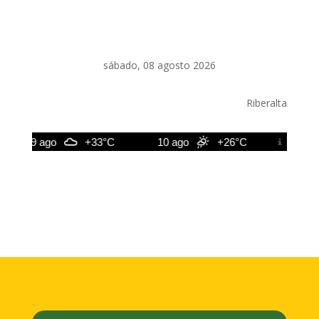
sábado, 08 agosto 2026
Riberalta
9 ago
+33°C
10 ago
+26°C
11 ago