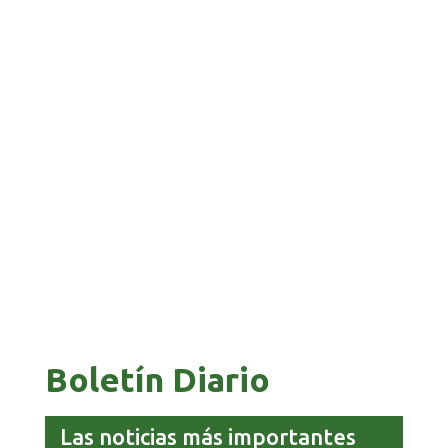
GALVÁN ACUSA AL GOBIERNO DE REFUGIARSE
EN EL CASO EVO
GOBIERNO ELIMINA CULTURAS DE TODA LA
ESTRUCTURA ESTATAL
Boletín Diario
Las noticias más importantes