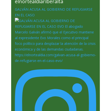
elnortealdiariberalta
GALVÁN ACUSA AL GOBIERNO DE REFUGIARSE
EN EL CASO