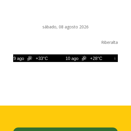
sábado, 08 agosto 2026
Riberalta
9 ago
+33°C
10 ago
+28°C
11 ago