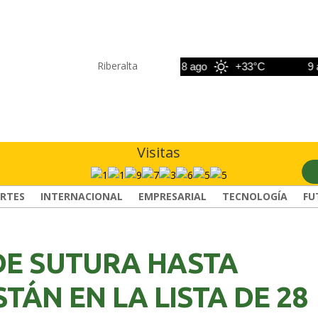
Riberalta
7 ago
+33°C
8 ago
+33°C
9 ago
Visitas
RTES
INTERNACIONAL
EMPRESARIAL
TECNOLOGÍA
FU
DE SUTURA HASTA
TÁN EN LA LISTA DE 28