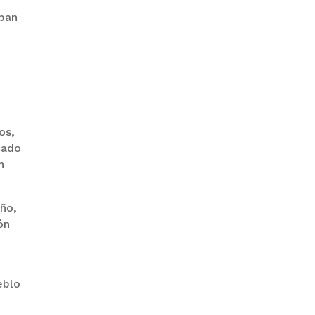
aban
PRODEM INAUGURÓ UN
MODERNO EDIFICIO Y APUESTA
POR EL NORTE BOLIVIANO
os,
cado
n
ño,
ón
BANCO UNIÓN IMPULSA
EDUCACIÓN FINANCIERA PARA
EMPRENDEDORES Y
ESTUDIANTES
eblo