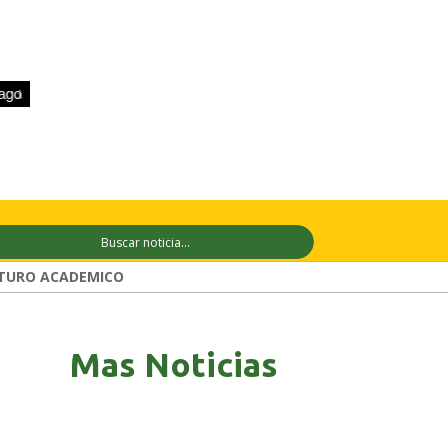
+31°C
10 ago
+31°C
11 ago
+29°C
TURO ACADEMICO
Mas Noticias