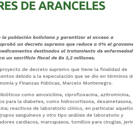
RES DE ARANCELES
 la población boliviana y garantizar el acceso a
 aprobó un decreto supremo que reduce a 0% el gravam
 medicamentos destinados al tratamiento de enfermedad
 un sacrificio fiscal de Bs 2,2 millones.
 proyecto de decreto supremo que tiene la finalidad de
ntos debido a la especulación que se dio en términos d
conomía y Finanzas Públicas, Marcelo Montenegro.
tibióticos como amoxicilina, ciprofloxacina, azitromicina,
os para la diabetes, como hidrocortisona, dexametasona,
na; reactivos de laboratorio clínico, en particular aquell
pos sanguíneos y otro tipo análisis de laboratorio y
dores cardiacos, marcapasos, tornillos para cirugías, jeri