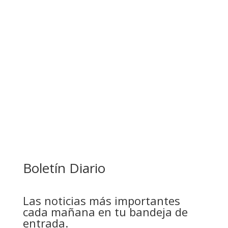
BANCO UNIÓN IMPULSA EDUCACIÓN
FINANCIERA PARA EMPRENDEDORES Y
ESTUDIANTES
COMANDANTE RESTA PRIORIDAD A LA
CAPTURA DE EVO MORALES
Boletín Diario
Las noticias más importantes
cada mañana en tu bandeja de
entrada.