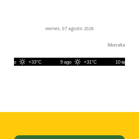
viernes, 07 agosto 2026
Riberalta
8 ago
+33°C
9 ago
+31°C
10 ago
+