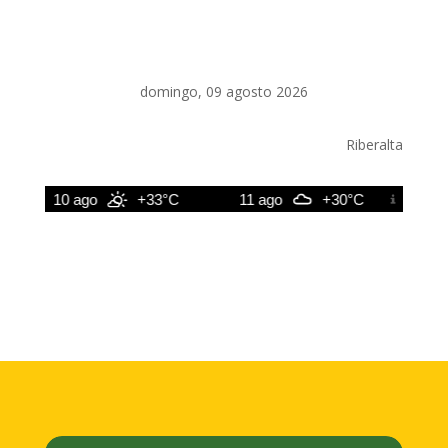
domingo, 09 agosto 2026
Riberalta
10 ago
+33°C
11 ago
+30°C
12 ag