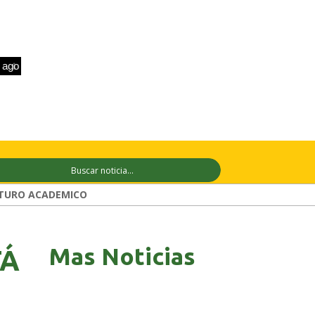
o
+32°C
9 ago
+33°C
10 ago
+32°
TURO ACADEMICO
Mas Noticias
TÁ