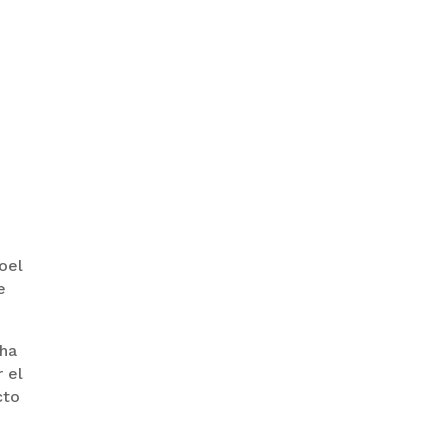
GOBIERNO ELIMINA CULTURAS
DE TODA LA ESTRUCTURA
ESTATAL
Joel
PAZ INICIA
e
REESTRUCTURACIÓN CON
NUEVO EQUIPO MINISTERIAL
 ha
 el
cto