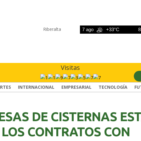
Riberalta
6 ago
+33°C
7 ago
+33°C
8 ag
Visitas
RTES
INTERNACIONAL
EMPRESARIAL
TECNOLOGÍA
FU
ESAS DE CISTERNAS ES
 LOS CONTRATOS CON