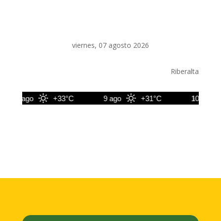
viernes, 07 agosto 2026
Riberalta
8 ago
+33°C
9 ago
+31°C
10 ago