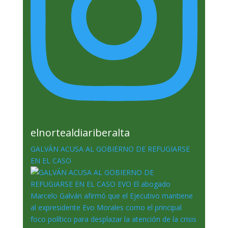
elnortealdiariberalta
GALVÁN ACUSA AL GOBIERNO DE REFUGIARSE
EN EL CASO