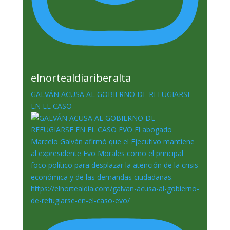
elnortealdiariberalta
GALVÁN ACUSA AL GOBIERNO DE REFUGIARSE
EN EL CASO