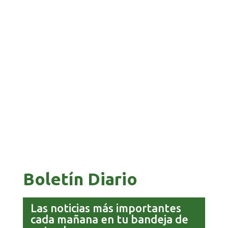
BANCO UNIÓN IMPULSA EDUCACIÓN
FINANCIERA PARA EMPRENDEDORES Y
ESTUDIANTES
COMANDANTE RESTA PRIORIDAD A LA
CAPTURA DE EVO MORALES
Boletín Diario
Las noticias más importantes
cada mañana en tu bandeja de