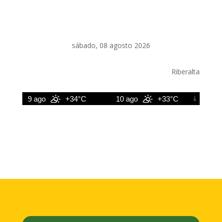
sábado, 08 agosto 2026
Riberalta
9 ago
+34°C
10 ago
+33°C
11 ago