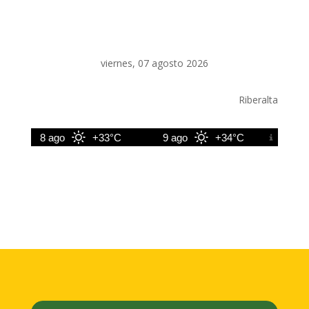
viernes, 07 agosto 2026
Riberalta
8 ago
+33°C
9 ago
+34°C
10 ago