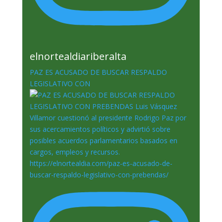
elnortealdiariberalta
PAZ ES ACUSADO DE BUSCAR RESPALDO
LEGISLATIVO CON