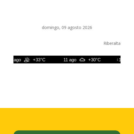
domingo, 09 agosto 2026
Riberalta
10 ago
+33°C
11 ago
+30°C
12 ago