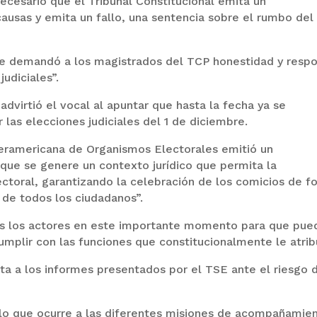
ecesario que el Tribunal Constitucional emita un
ausas y emita un fallo, una sentencia sobre el rumbo del
spe demandó a los magistrados del TCP honestidad y resp
judiciales”.
advirtió el vocal al apuntar que hasta la fecha ya se
 las elecciones judiciales del 1 de diciembre.
nteramericana de Organismos Electorales emitió un
que se genere un contexto jurídico que permita la
ctoral, garantizando la celebración de los comicios de f
 de todos los ciudadanos”.
s los actores en este importante momento para que pue
umplir con las funciones que constitucionalmente le atrib
ta a los informes presentados por el TSE ante el riesgo 
 lo que ocurre a las diferentes misiones de acompañamien