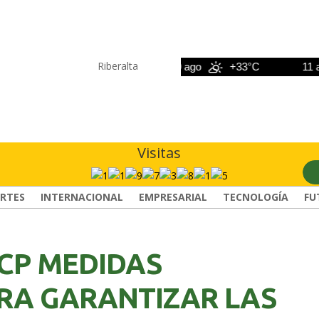
Riberalta
9 ago
+34°C
10 ago
+33°C
11 ago
Visitas
RTES
INTERNACIONAL
EMPRESARIAL
TECNOLOGÍA
FU
TCP MEDIDAS
RA GARANTIZAR LAS