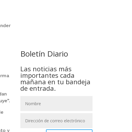
GOBIERNO ELIMINA CULTURAS
DE TODA LA ESTRUCTURA
onder
ESTATAL
Boletín Diario
Las noticias más
importantes cada
orma
mañana en tu bandeja
de entrada.
dan
uye”.
de
to y