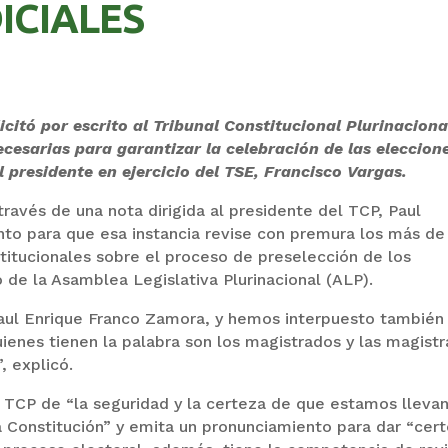
ICIALES
icitó por escrito al Tribunal Constitucional Plurinaciona
ecesarias para garantizar la celebración de las eleccion
l presidente en ejercicio del TSE, Francisco Vargas.
través de una nota dirigida al presidente del TCP, Paul
nto para que esa instancia revise con premura los más de
stitucionales sobre el proceso de preselección de los
 de la Asamblea Legislativa Plurinacional (ALP).
aul Enrique Franco Zamora, y hemos interpuesto también 
ienes tienen la palabra son los magistrados y las magist
, explicó.
 TCP de “la seguridad y la certeza de que estamos lleva
a Constitución” y emita un pronunciamiento para dar “cer