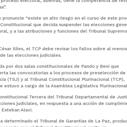
 proceso electoral, además, tiene la competencia de revi
as”.
e pronuncie “existe un alto riesgo en el curso de este pr
l Constitucional que decida suspender las elecciones gene
ral, y a las atribuciones y funciones del Tribunal Suprem
César Siles, el TCP debe revisar los fallos sobre al meno
e las elecciones judiciales.
da por dos salas constitucionales de Pando y Beni que
ierta las convocatorias a los procesos de preselección de
ia (TSJ) y al Tribunal Constitucional Plurinacional (TCP),
e estuvo a cargo de la Asamblea Legislativa Plurinacional
Constitucional Tercera del Tribunal Departamental de Justi
cciones judiciales, en respuesta a una acción de cumplimi
l Esteban Alavi.
 determinado el Tribunal de Garantías de La Paz, produ