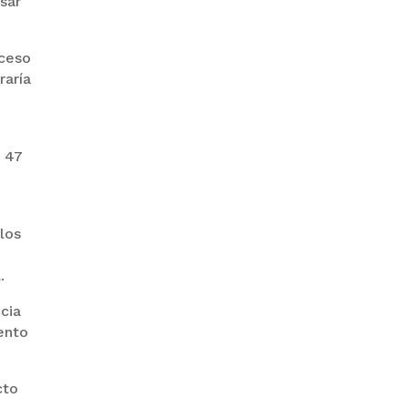
sar
oceso
raría
“PIÑA” CAE EN BRASIL TRAS LA
o
FUGA POR LA FRONTERA
s 47
 los
GALVÁN ACUSA AL GOBIERNO
.
DE REFUGIARSE EN EL CASO
EVO
cia
ento
cto