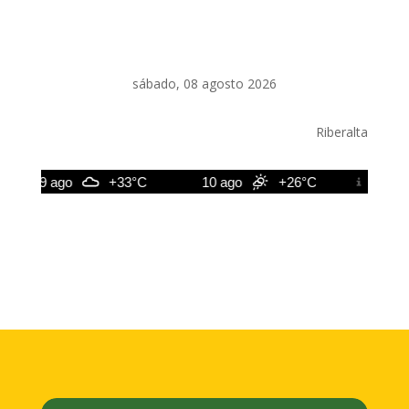
sábado, 08 agosto 2026
Riberalta
9 ago
+33°C
10 ago
+26°C
11 ago