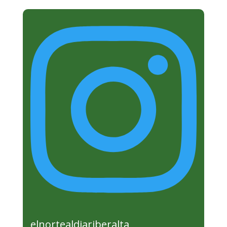
elnortealdiariberalta