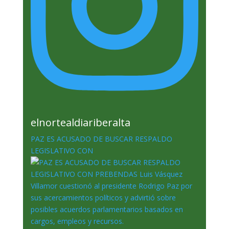
elnortealdiariberalta
PAZ ES ACUSADO DE BUSCAR RESPALDO
LEGISLATIVO CON