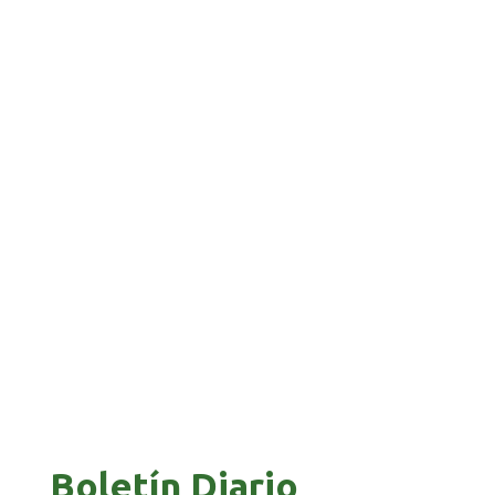
“PIÑA” CAE EN BRASIL TRAS LA FUGA POR LA
FRONTERA
GALVÁN ACUSA AL GOBIERNO DE REFUGIARSE
EN EL CASO EVO
GOBIERNO ELIMINA CULTURAS DE TODA LA
ESTRUCTURA ESTATAL
Boletín Diario