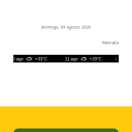
domingo, 09 agosto 2026
Riberalta
10 ago
+33°C
11 ago
+29°C
12 ago