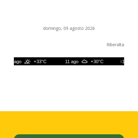
domingo, 09 agosto 2026
Riberalta
10 ago
+33°C
11 ago
+30°C
12 ago