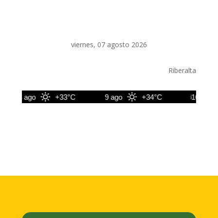
viernes, 07 agosto 2026
Riberalta
8 ago
+33°C
9 ago
+34°C
10 ago