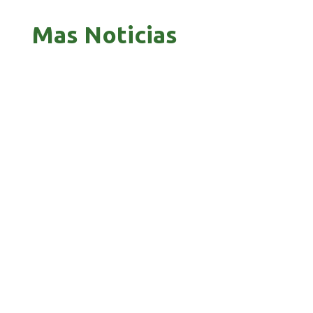
Mas Noticias
GOBIERNO ELIMINA CULTURAS DE TODA LA
ESTRUCTURA ESTATAL
PAZ INICIA REESTRUCTURACIÓN CON NUEVO
EQUIPO MINISTERIAL