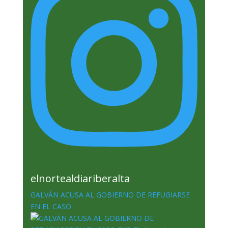
elnortealdiariberalta
GALVÁN ACUSA AL GOBIERNO DE REFUGIARSE
EN EL CASO