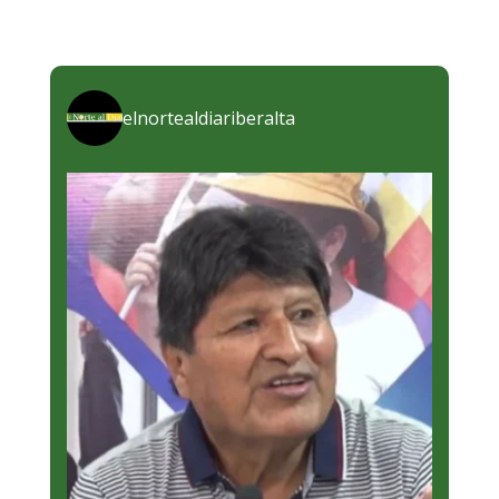
elnortealdiariberalta