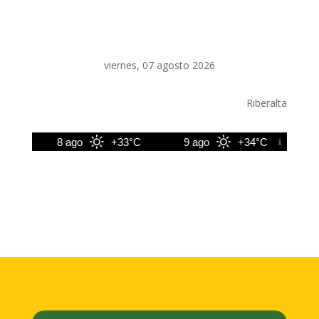
viernes, 07 agosto 2026
Riberalta
8 ago
+33°C
9 ago
+34°C
10 ag