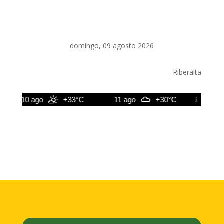
domingo, 09 agosto 2026
Riberalta
10 ago
+33°C
11 ago
+30°C
12 ago