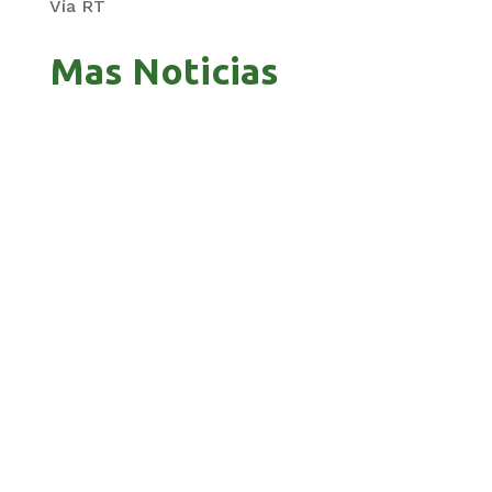
Vía RT
Mas Noticias
PANDO APUESTA AL CORREDOR AMAZÓNICO
PARA ABRIR NUEVOS MERCADOS
BOLIVIA 201 AÑOS, UNA HISTORIA MARCADA
POR GUERRAS, GOLPES Y PROFUNDAS CRISIS