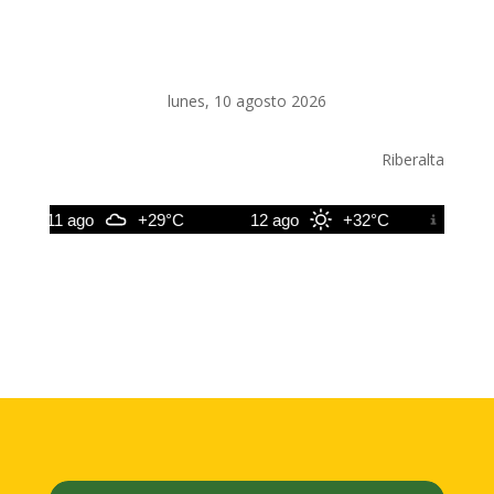
lunes, 10 agosto 2026
Riberalta
11 ago
+29°C
12 ago
+32°C
13 ago