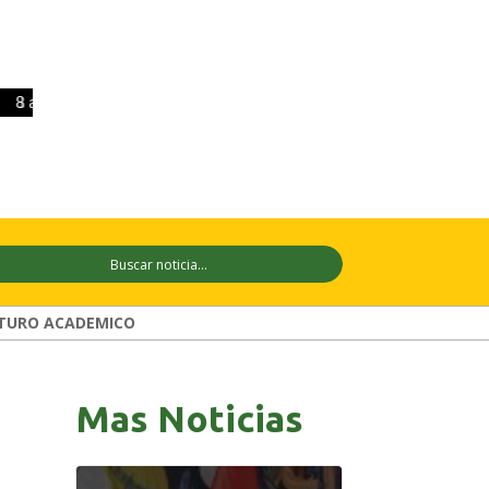
 ago
+32°C
9 ago
+33°C
10 ago
+
TURO ACADEMICO
Mas Noticias