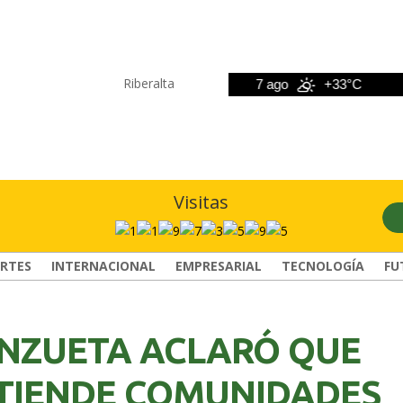
Riberalta
6 ago
+33°C
7 ago
+33°C
8
Visitas
RTES
INTERNACIONAL
EMPRESARIAL
TECNOLOGÍA
FU
NZUETA ACLARÓ QUE
ATIENDE COMUNIDADES