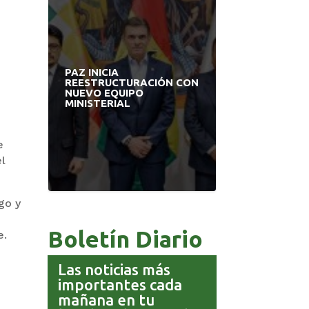
PAZ INICIA
PRODEM IN
A
REESTRUCTURACIÓN CON
MODERNO ED
L
NUEVO EQUIPO
APUESTA P
MINISTERIAL
BOLIVIANO
e
el
go y
Boletín Diario
e.
Las noticias más
importantes cada
mañana en tu