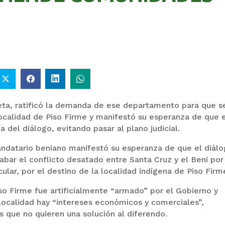
COMANDANTE RESTA
GOBIERNO ELIMINA
PRIORIDAD A LA
CULTURAS DE TODA L
CAPTURA DE EVO
ESTRUCTURA ESTATA
MORALES
eta, ratificó la demanda de ese departamento para que s
 localidad de Piso Firme y manifestó su esperanza de que 
ía del diálogo, evitando pasar al plano judicial.
andatario beniano manifestó su esperanza de que el diálo
bar el conflicto desatado entre Santa Cruz y el Beni por
ular, por el destino de la localidad indígena de Piso Firm
so Firme fue artificialmente “armado” por el Gobierno y
localidad hay “intereses económicos y comerciales”,
 que no quieren una solución al diferendo.