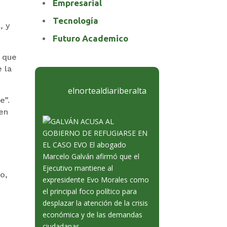
Empresarial
Tecnología
, y
Futuro Academico
n que
 la
elnortealdiariberalta
e”.
cen
o,