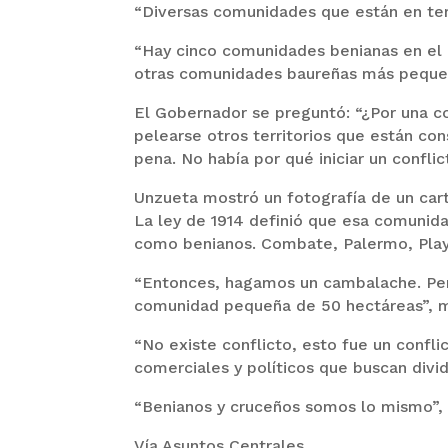
“Diversas comunidades que están en terr
“Hay cinco comunidades benianas en el 
otras comunidades baureñas más pequeñas
El Gobernador se preguntó: “¿Por una co
pelearse otros territorios que están co
pena. No había por qué iniciar un conflic
Unzueta mostró un fotografía de un car
La ley de 1914 definió que esa comunida
como benianos. Combate, Palermo, Play
“Entonces, hagamos un cambalache. Per
comunidad pequeña de 50 hectáreas”, m
“No existe conflicto, esto fue un confl
comerciales y políticos que buscan divid
“Benianos y cruceños somos lo mismo”, 
Vía Asuntos Centrales