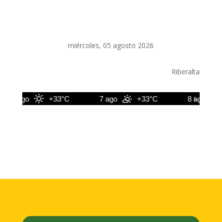
miércoles, 05 agosto 2026
Riberalta
6 ago
+33°C
7 ago
+33°C
8 ago
+3