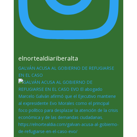
elnortealdiariberalta
GALVÁN ACUSA AL GOBIERNO DE REFUGIARSE
EN EL CASO