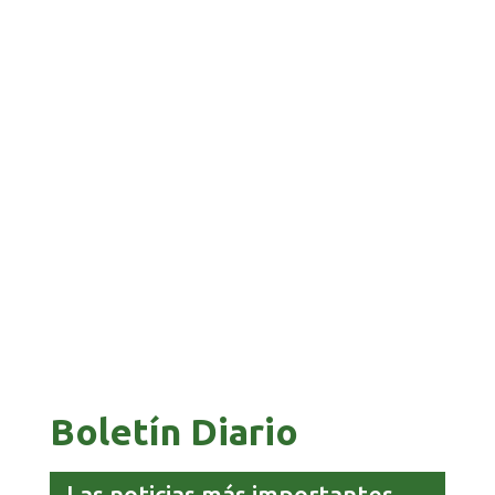
BANCO UNIÓN IMPULSA EDUCACIÓN
FINANCIERA PARA EMPRENDEDORES Y
ESTUDIANTES
COMANDANTE RESTA PRIORIDAD A LA
CAPTURA DE EVO MORALES
Boletín Diario
Las noticias más importantes