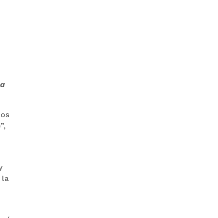
GOBIERNO ELIMINA CULTURAS
DE TODA LA ESTRUCTURA
ESTATAL
la
mos
”,
PAZ INICIA
REESTRUCTURACIÓN CON
NUEVO EQUIPO MINISTERIAL
y
 la