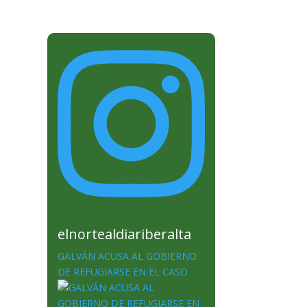
elnortealdiariberalta
GALVÁN ACUSA AL GOBIERNO
DE REFUGIARSE EN EL CASO