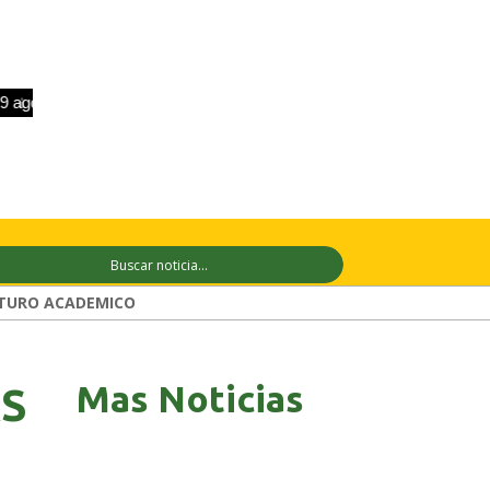
o
+33°C
10 ago
+28°C
11 ago
+29
TURO ACADEMICO
Mas Noticias
ÁS