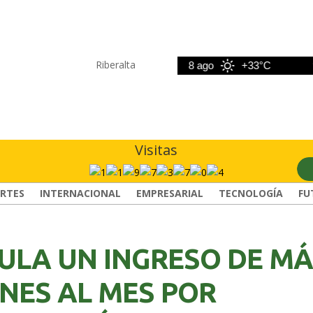
Riberalta
7 ago
+33°C
8 ago
+33°C
9 ag
Visitas
RTES
INTERNACIONAL
EMPRESARIAL
TECNOLOGÍA
FU
ULA UN INGRESO DE M
ONES AL MES POR