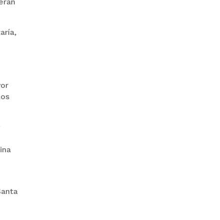
derán
aría,
PRODEM INAUGURÓ UN
MODERNO EDIFICIO Y APUESTA
POR EL NORTE BOLIVIANO
yor
los
y
ina
BANCO UNIÓN IMPULSA
EDUCACIÓN FINANCIERA PARA
EMPRENDEDORES Y
Santa
ESTUDIANTES