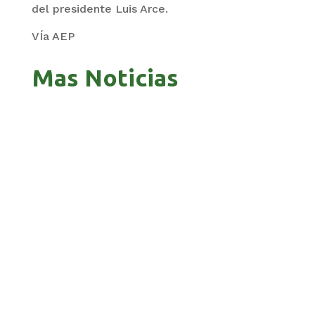
del presidente Luis Arce.
VÍa AEP
Mas Noticias
GOBIERNO ELIMINA CULTURAS DE TODA LA
ESTRUCTURA ESTATAL
PAZ INICIA REESTRUCTURACIÓN CON NUEVO