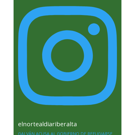
elnortealdiariberalta
GALVÁN ACUSA AL GOBIERNO DE REFUGIARSE