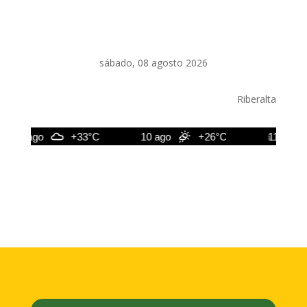
sábado, 08 agosto 2026
Riberalta
9 ago
+33°C
10 ago
+26°C
11 ago