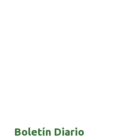
BANCO UNIÓN IMPULSA EDUCACIÓN
FINANCIERA PARA EMPRENDEDORES Y
ESTUDIANTES
COMANDANTE RESTA PRIORIDAD A LA
CAPTURA DE EVO MORALES
Boletín Diario