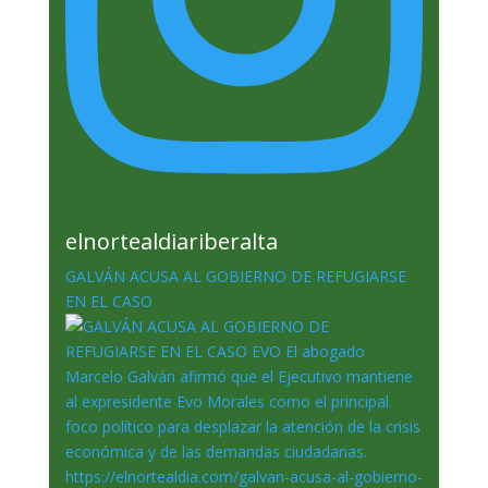
elnortealdiariberalta
GALVÁN ACUSA AL GOBIERNO DE REFUGIARSE
EN EL CASO