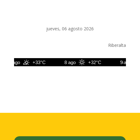
jueves, 06 agosto 2026
Riberalta
7 ago
+33°C
8 ago
+32°C
9 ago