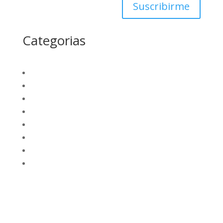
Suscribirme
Categorias
La región
Nacional
Opinión
Deportes
Internacional
Empresarial
Tecnología
Futuro Academico
elnortealdiariberalta