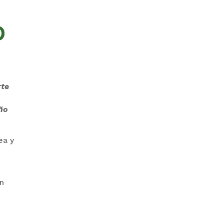
O
GOBIERNO ELIMINA CULTURAS
DE TODA LA ESTRUCTURA
ESTATAL
rte
Año
ea y
PAZ INICIA
REESTRUCTURACIÓN CON
NUEVO EQUIPO MINISTERIAL
en