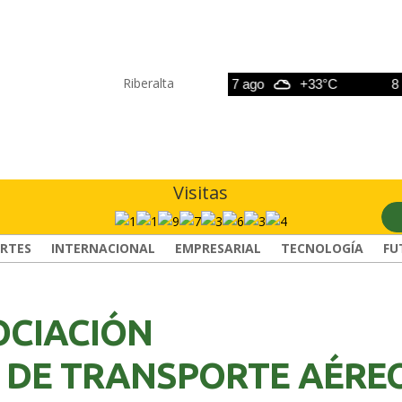
Riberalta
6 ago
+33°C
7 ago
+33°C
8 ago
Visitas
RTES
INTERNACIONAL
EMPRESARIAL
TECNOLOGÍA
FU
OCIACIÓN
 DE TRANSPORTE AÉRE