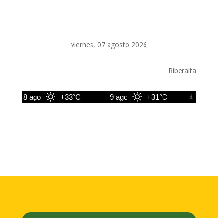
viernes, 07 agosto 2026
Riberalta
8 ago
+33°C
9 ago
+31°C
10 ago