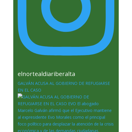
elnortealdiariberalta
GALVÁN ACUSA AL GOBIERNO DE REFUGIARSE
EN EL CASO