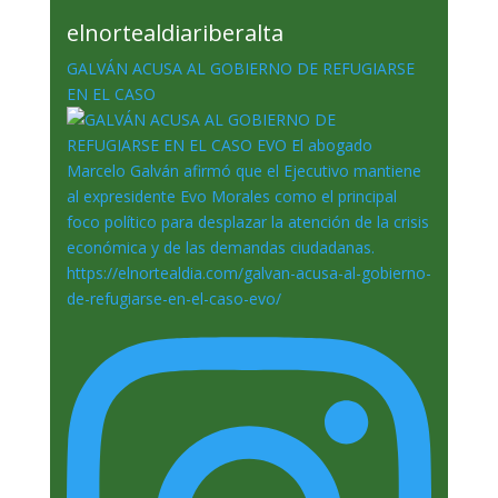
elnortealdiariberalta
GALVÁN ACUSA AL GOBIERNO DE REFUGIARSE
EN EL CASO