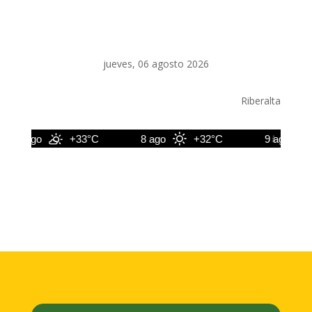
jueves, 06 agosto 2026
Riberalta
7 ago
+33°C
8 ago
+32°C
9 ago
+