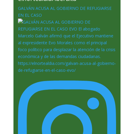
GALVÁN ACUSA AL GOBIERNO DE REFUGIARSE
EN EL CASO