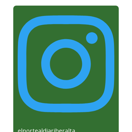
elnortealdiariberalta