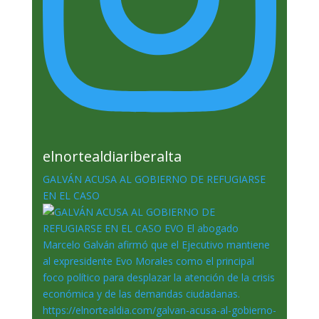
elnortealdiariberalta
GALVÁN ACUSA AL GOBIERNO DE REFUGIARSE
EN EL CASO