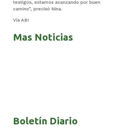
testigos, estamos avanzando por buen
camino”, precisó Nina.
Vía ABI
Mas Noticias
GOBIERNO ELIMINA CULTURAS DE TODA LA
PAZ 
ESTRUCTURA ESTATAL
EQUI
Boletín Diario