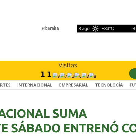
Riberalta
7 ago
+33°C
8 ago
+33°C
9 ago
Visitas
RTES
INTERNACIONAL
EMPRESARIAL
TECNOLOGÍA
FU
NACIONAL SUMA
TE SÁBADO ENTRENÓ C