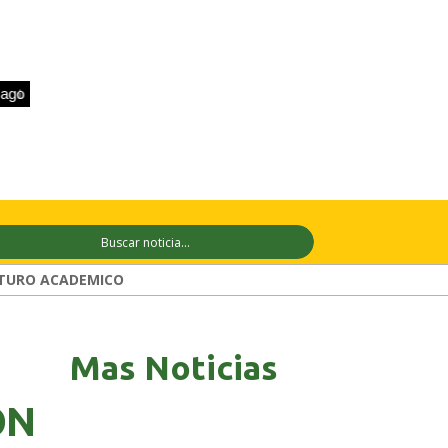
+33°C
10 ago
+28°C
11 ago
+29°C
TURO ACADEMICO
Mas Noticias
ON