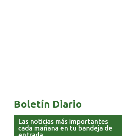
BANCO UNIÓN IMPULSA EDUCACIÓN
FINANCIERA PARA EMPRENDEDORES Y
ESTUDIANTES
COMANDANTE RESTA PRIORIDAD A LA
CAPTURA DE EVO MORALES
Boletín Diario
Las noticias más importantes
cada mañana en tu bandeja de
entrada.