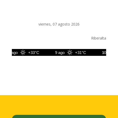
viernes, 07 agosto 2026
Riberalta
8 ago
+33°C
9 ago
+31°C
10 ago