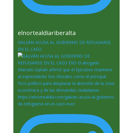
elnortealdiariberalta
GALVÁN ACUSA AL GOBIERNO DE REFUGIARSE
EN EL CASO