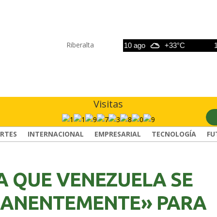
Riberalta
9 ago
+33°C
10 ago
+33°C
11 a
Visitas
RTES
INTERNACIONAL
EMPRESARIAL
TECNOLOGÍA
FU
 QUE VENEZUELA SE
MANENTEMENTE» PARA