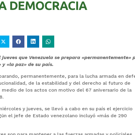
LA DEMOCRACIA
el jueves que Venezuela se prepara «permanentemente» 
 y «la paz» de su país.
parando, permanentemente, para la lucha armada en def
ucionalidad, de la estabilidad y del derecho al futuro de
 medio de los actos con motivo del 67 aniversario de la
8.
ércoles y jueves, se llevó a cabo en su país el ejercicio
egún el jefe de Estado venezolano incluyó «más de 290
es son para mantener a las fuerzas armadas y policiales