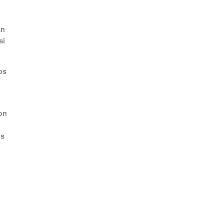
an
si
“PIÑA” CAE EN BRASIL TRAS LA
FUGA POR LA FRONTERA
os
on
os
GALVÁN ACUSA AL GOBIERNO
DE REFUGIARSE EN EL CASO
EVO