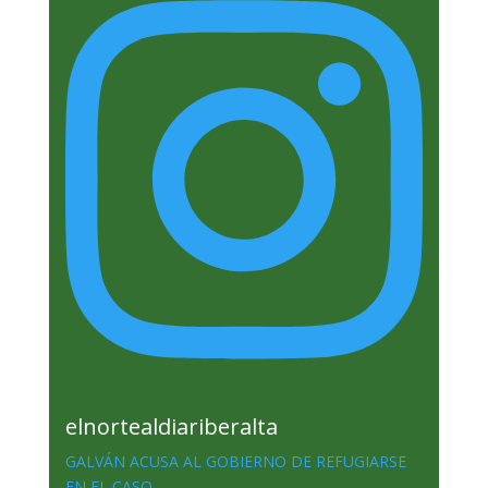
elnortealdiariberalta
GALVÁN ACUSA AL GOBIERNO DE REFUGIARSE
EN EL CASO